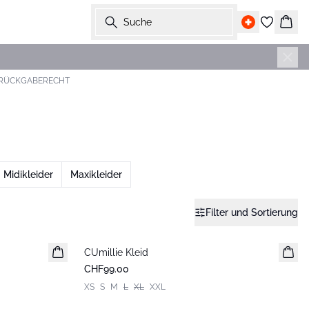
Suche
Ware
 RÜCKGABERECHT
Midikleider
Maxikleider
Filter und Sortierung
CUmillie Kleid
Neuheiten
CHF99.00
XS
S
M
L
XL
XXL