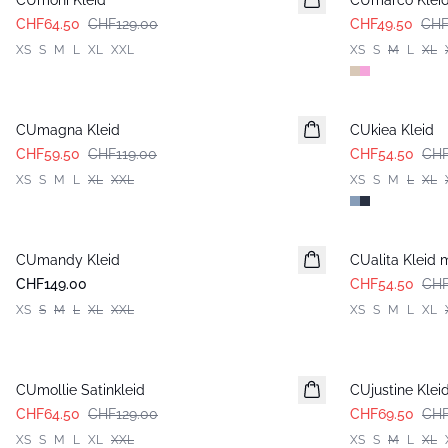
CUmoni Kleid
CUmarco Klei
CHF64.50
CHF129.00
CHF49.50
CHF
XS
S
M
L
XL
XXL
XS
S
M
L
XL
-50%
-50%
CUmagna Kleid
CUkiea Kleid
CHF59.50
CHF119.00
CHF54.50
CHF
XS
S
M
L
XL
XXL
XS
S
M
L
XL
-50%
CUmandy Kleid
CUalita Kleid 
CHF149.00
CHF54.50
CHF
XS
S
M
L
XL
XXL
XS
S
M
L
XL
-50%
-50%
CUmollie Satinkleid
CUjustine Klei
CHF64.50
CHF129.00
CHF69.50
CHF
XS
S
M
L
XL
XXL
XS
S
M
L
XL