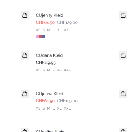
-50%
CUjenny Kleid
CHF64.50
CHF129.00
XS
S
M
L
XL
XXL
CUdana Kleid
CHF119.95
XS
S
M
L
XL
XXL
-50%
CUjenna Kleid
CHF64.50
CHF129.00
XS
S
M
L
XL
XXL
-50%