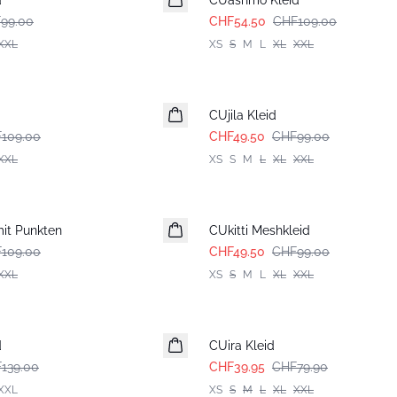
d
CUashmo Kleid
99.00
CHF54.50
CHF109.00
XXL
XS
S
M
L
XL
XXL
-50%
CUjila Kleid
109.00
CHF49.50
CHF99.00
XXL
XS
S
M
L
XL
XXL
-50%
mit Punkten
CUkitti Meshkleid
109.00
CHF49.50
CHF99.00
XXL
XS
S
M
L
XL
XXL
-50%
d
CUira Kleid
139.00
CHF39.95
CHF79.90
XXL
XS
S
M
L
XL
XXL