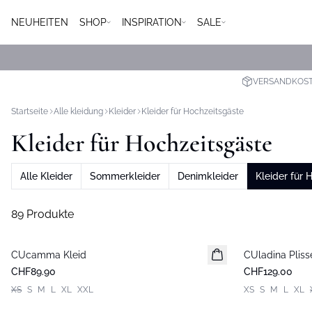
NEUHEITEN
SHOP
INSPIRATION
SALE
VERSANDKOSTE
Startseite
Alle kleidung
Kleider
Kleider für Hochzeitsgäste
Kleider für Hochzeitsgäste
Alle Kleider
Sommerkleider
Denimkleider
Kleider für 
89 Produkte
CUcamma Kleid
Neuheiten
CUladina Pliss
Neuheiten
CHF89.90
CHF129.00
XS
S
M
L
XL
XXL
XS
S
M
L
XL