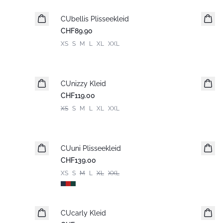
CUbellis Plisseekleid
Neuheiten
CHF89.90
XS
S
M
L
XL
XXL
CUnizzy Kleid
Neuheiten
CHF119.00
XS
S
M
L
XL
XXL
CUuni Plisseekleid
CHF139.00
XS
S
M
L
XL
XXL
CUcarly Kleid