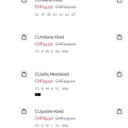
CUnalina Kleid
CHF54.50
CHF109.00
34
36
38
40
42
44
46
-50%
CUmilana Kleid
CHF54.50
CHF109.00
XS
S
M
L
XL
XXL
-50%
CUalifa Meshkleid
CHF59.50
CHF119.00
XS
S
M
L
XL
XXL
-50%
CUjustine Kleid
CHF69.50
CHF139.00
XS
S
M
L
XL
XXL