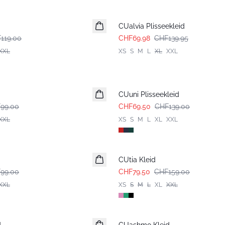
-50%
CUalvia Plisseekleid
119.00
CHF69.98
CHF139.95
XXL
XS
S
M
L
XL
XXL
-50%
CUuni Plisseekleid
99.00
CHF69.50
CHF139.00
XXL
XS
S
M
L
XL
XXL
-50%
CUtia Kleid
99.00
CHF79.50
CHF159.00
XXL
XS
S
M
L
XL
XXL
-50%