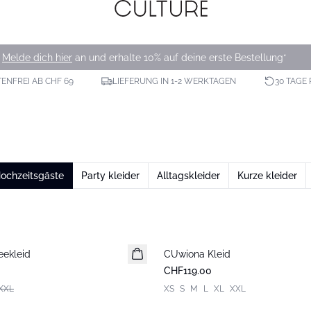
Melde dich hier
an und erhalte 10% auf deine erste Bestellung*
NFREI AB CHF 69
LIEFERUNG IN 1-2 WERKTAGEN
30 TAGE
Hochzeitsgäste
Party kleider
Alltagskleider
Kurze kleider
eekleid
CUwiona Kleid
Neuheiten
CHF119.00
XXL
XS
S
M
L
XL
XXL