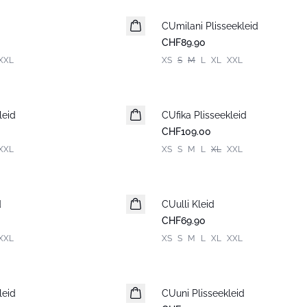
CUmilani Plisseekleid
Neuheiten
CHF89.90
XXL
XS
S
M
L
XL
XXL
leid
CUfika Plisseekleid
Neuheiten
CHF109.00
XXL
XS
S
M
L
XL
XXL
d
CUulli Kleid
Neuheiten
CHF69.90
XXL
XS
S
M
L
XL
XXL
leid
CUuni Plisseekleid