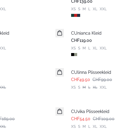
CHF139.00
XXL
XS
S
M
L
XL
XXL
kleid
CUnianca Kleid
Neuheiten
CHF119.00
XXL
XS
S
M
L
XL
XXL
-50%
CUlinna Plisseekleid
CHF49.50
CHF99.00
XXL
XS
S
M
L
XL
XXL
-50%
CUvika Plisseekleid
F169.00
CHF54.50
CHF109.00
XXL
XS
S
M
L
XL
XXL