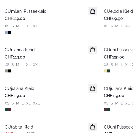
CUmilani Plisseekleid
Neuheiten
CUelodie Kleid
Neuheiten
CHF119.00
CHF69.90
XS
S
M
L
XL
XXL
XS
S
M
L
XL
CUnianca Kleid
Neuheiten
CUuni Plisseek
Neuheiten
CHF119.00
CHF129.00
XS
S
M
L
XL
XXL
XS
S
M
L
XL
CUjuliana Kleid
Neuheiten
CUjuliana Klei
Neuheiten
CHF119.00
CHF119.00
XS
S
M
L
XL
XXL
XS
S
M
L
XL
-30%
CUtabita Kleid
CUuni Plisseek
Neuheiten