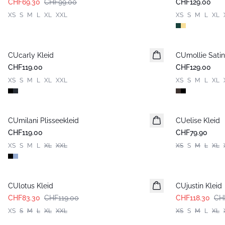
CHF69.30
CHF99.00
CHF129.00
XS
S
M
L
XL
XXL
XS
S
M
L
XL
CUcarly Kleid
CUmollie Satin
Neuheiten
CHF119.00
CHF129.00
XS
S
M
L
XL
XXL
XS
S
M
L
XL
CUmilani Plisseekleid
Neuheiten
CUelise Kleid
CHF119.00
CHF79.90
XS
S
M
L
XL
XXL
XS
S
M
L
XL
-30%
-30%
CUlotus Kleid
CUjustin Kleid
CHF83.30
CHF119.00
CHF118.30
CH
XS
S
M
L
XL
XXL
XS
S
M
L
XL