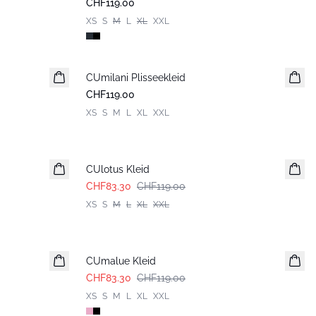
CHF119.00
XS
S
M
L
XL
XXL
CUmilani Plisseekleid
Neuheiten
CHF119.00
XS
S
M
L
XL
XXL
-30%
CUlotus Kleid
CHF83.30
CHF119.00
XS
S
M
L
XL
XXL
-30%
CUmalue Kleid
CHF83.30
CHF119.00
XS
S
M
L
XL
XXL