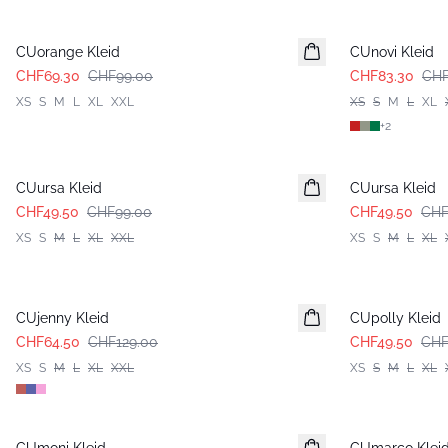
-30%
-30%
CUorange Kleid
CUnovi Kleid
CHF69.30
CHF99.00
CHF83.30
CHF
XS
S
M
L
XL
XXL
XS
S
M
L
XL
+
2
-50%
-50%
CUursa Kleid
CUursa Kleid
CHF49.50
CHF99.00
CHF49.50
CHF
XS
S
M
L
XL
XXL
XS
S
M
L
XL
-50%
-50%
CUjenny Kleid
CUpolly Kleid
CHF64.50
CHF129.00
CHF49.50
CHF
XS
S
M
L
XL
XXL
XS
S
M
L
XL
-50%
-50%