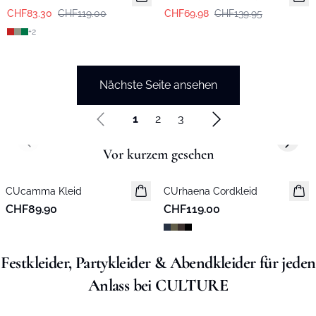
CHF83.30
CHF119.00
CHF69.98
CHF139.95
+
2
Nächste Seite ansehen
1
2
3
Previous slide
Next s
Vor kurzem gesehen
CUcamma Kleid
Neuheiten
CUrhaena Cordkleid
Neuheiten
CHF89.90
CHF119.00
Festkleider, Partykleider & Abendkleider für jeden
Anlass bei CULTURE