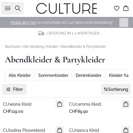
Suche
Wa
Melde dich hier
an und erhalte 10% auf deine erste Bestellung*
LIEFERUNG IN 1-2 WERKTAGEN
Startseite
Alle kleidung
Kleider
Abendkleider & Partykleider
Abendkleider & Partykleider
Alle Kleider
Sommerkleider
Denimkleider
Kleider für 
Filter
Sortierung
CUwiona Kleid
Neuheiten
CUcamma Kleid
Neuheiten
CHF119.00
CHF89.90
CUladina Plisseekleid
Neuheiten
CUnianca Kleid
Neuheiten