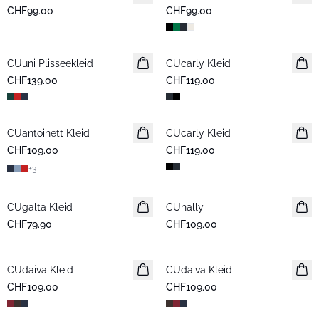
CHF99.00
CHF99.00
CUuni Plisseekleid
CUcarly Kleid
CHF139.00
CHF119.00
CUantoinett Kleid
CUcarly Kleid
CHF109.00
CHF119.00
+
3
CUgalta Kleid
CUhally
Neuheiten
CHF79.90
CHF109.00
CUdaiva Kleid
Neuheiten
CUdaiva Kleid
Neuheiten
CHF109.00
CHF109.00