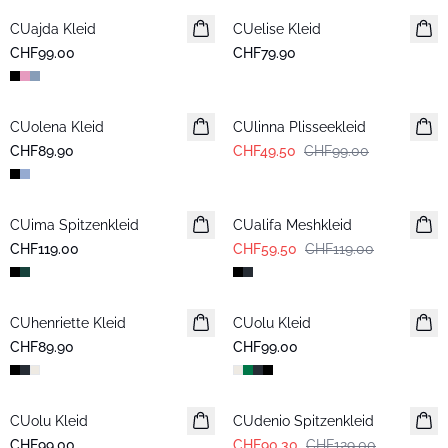
CUajda Kleid
Neuheiten
CUelise Kleid
CHF99.00
CHF79.90
-50%
CUolena Kleid
CUlinna Plisseekleid
CHF89.90
CHF49.50
CHF99.00
-50%
CUima Spitzenkleid
CUalifa Meshkleid
CHF119.00
CHF59.50
CHF119.00
CUhenriette Kleid
CUolu Kleid
CHF89.90
CHF99.00
-30%
CUolu Kleid
CUdenio Spitzenkleid
CHF99.00
CHF90.30
CHF129.00