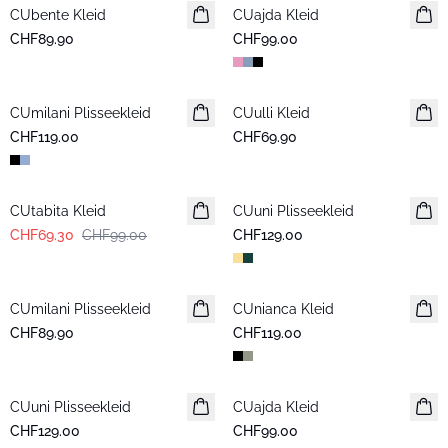
CUbente Kleid
Neuheiten
CUajda Kleid
Neuheiten
CHF89.90
CHF99.00
CUmilani Plisseekleid
Neuheiten
CUulli Kleid
Neuheiten
CHF119.00
CHF69.90
-30%
CUtabita Kleid
CUuni Plisseekleid
Neuheiten
CHF69.30
CHF99.00
CHF129.00
CUmilani Plisseekleid
Neuheiten
CUnianca Kleid
Neuheiten
CHF89.90
CHF119.00
CUuni Plisseekleid
Neuheiten
CUajda Kleid
Neuheiten
CHF129.00
CHF99.00