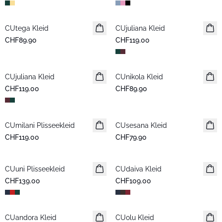
CUtega Kleid
Neuheiten
CUjuliana Kleid
Neuheiten
CHF89.90
CHF119.00
CUjuliana Kleid
Neuheiten
CUnikola Kleid
Neuheiten
CHF119.00
CHF89.90
CUmilani Plisseekleid
Neuheiten
CUsesana Kleid
Neuheiten
CHF119.00
CHF79.90
CUuni Plisseekleid
CUdaiva Kleid
Neuheiten
CHF139.00
CHF109.00
CUandora Kleid
Neuheiten
CUolu Kleid