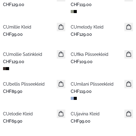
CHF129.00
CHF119.00
CUmillie Kleid
Neuheiten
CUmelody Kleid
Neuheiten
CHF99.00
CHF129.00
CUmollie Satinkleid
Neuheiten
CUfika Plisseekleid
Neuheiten
CHF129.00
CHF109.00
CUbellis Plisseekleid
Neuheiten
CUmilani Plisseekleid
Neuheiten
CHF89.90
CHF119.00
CUelodie Kleid
Neuheiten
CUjavina Kleid
Neuheiten
CHF69.90
CHF99.00