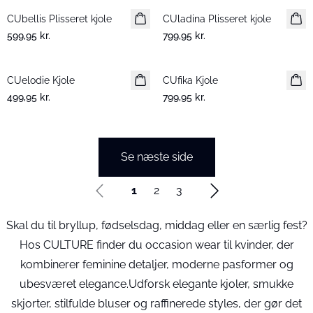
CUbellis Plisseret kjole
Nyhed
CUladina Plisseret kjole
Nyhed
599,95 kr.
799,95 kr.
CUelodie Kjole
Nyhed
CUfika Kjole
Nyhed
499,95 kr.
799,95 kr.
Se næste side
1
2
3
Skal du til bryllup, fødselsdag, middag eller en særlig fest?
Hos CULTURE finder du occasion wear til kvinder, der
kombinerer feminine detaljer, moderne pasformer og
ubesværet elegance.Udforsk elegante kjoler, smukke
skjorter, stilfulde bluser og raffinerede styles, der gør det