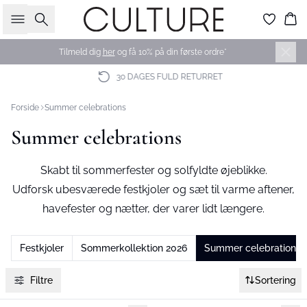
Søg
Ku
Tilmeld dig
her
og få 10% på din første ordre*
30 DAGES FULD RETURRET
Forside
Summer celebrations
Summer celebrations
Skabt til sommerfester og solfyldte øjeblikke.
Udforsk ubesværede festkjoler og sæt til varme aftener,
havefester og nætter, der varer lidt længere.
Festkjoler
Sommerkollektion 2026
Summer celebrations
Filtre
Sortering