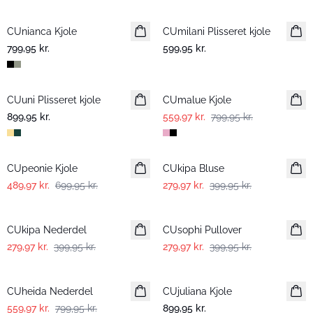
CUnianca Kjole
Nyhed
CUmilani Plisseret kjole
Nyhed
799,95 kr.
599,95 kr.
-30%
CUuni Plisseret kjole
Nyhed
CUmalue Kjole
899,95 kr.
559,97 kr.
799,95 kr.
-30%
-30%
CUpeonie Kjole
CUkipa Bluse
489,97 kr.
699,95 kr.
279,97 kr.
399,95 kr.
-30%
-30%
CUkipa Nederdel
CUsophi Pullover
279,97 kr.
399,95 kr.
279,97 kr.
399,95 kr.
-30%
CUheida Nederdel
CUjuliana Kjole
Nyhed
559,97 kr.
799,95 kr.
899,95 kr.