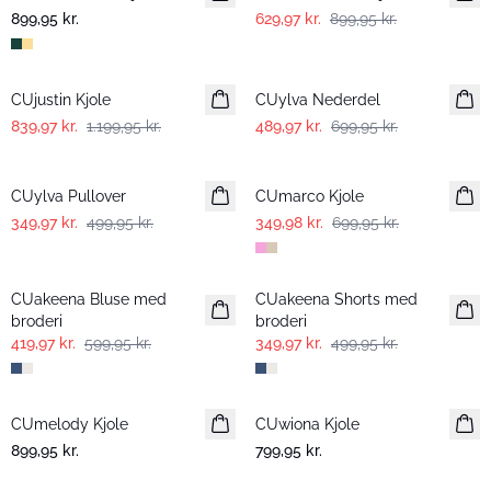
899,95 kr.
629,97 kr.
899,95 kr.
-30%
-30%
CUjustin Kjole
CUylva Nederdel
839,97 kr.
1.199,95 kr.
489,97 kr.
699,95 kr.
-30%
-50%
CUylva Pullover
CUmarco Kjole
349,97 kr.
499,95 kr.
349,98 kr.
699,95 kr.
-30%
-30%
CUakeena Bluse med
CUakeena Shorts med
broderi
broderi
419,97 kr.
599,95 kr.
349,97 kr.
499,95 kr.
CUmelody Kjole
Nyhed
CUwiona Kjole
Nyhed
899,95 kr.
799,95 kr.