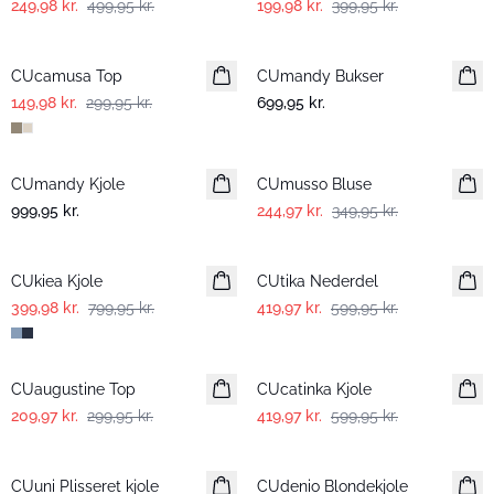
249,98 kr.
499,95 kr.
199,98 kr.
399,95 kr.
-50%
CUcamusa Top
CUmandy Bukser
149,98 kr.
299,95 kr.
699,95 kr.
-30%
CUmandy Kjole
CUmusso Bluse
999,95 kr.
244,97 kr.
349,95 kr.
-50%
-30%
CUkiea Kjole
CUtika Nederdel
399,98 kr.
799,95 kr.
419,97 kr.
599,95 kr.
-30%
-30%
CUaugustine Top
CUcatinka Kjole
209,97 kr.
299,95 kr.
419,97 kr.
599,95 kr.
-30%
CUuni Plisseret kjole
Nyhed
CUdenio Blondekjole